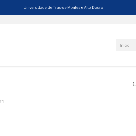
Universidade de Trás-os-Montes e Alto Douro
Início
C
1″]