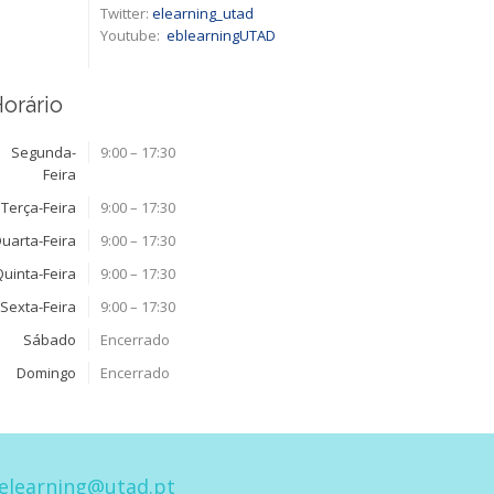
Twitter:
elearning_utad
Youtube:
eblearningUTAD​
orário
Segunda-
9:00 – 17:30
Feira
Terça-Feira
9:00 – 17:30
uarta-Feira
9:00 – 17:30
Quinta-Feira
9:00 – 17:30
Sexta-Feira
9:00 – 17:30
Sábado
Encerrado
Domingo
Encerrado
elearning@utad.pt