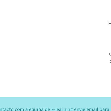
H
Q
ntacto com a equipa de E-learning envie email para