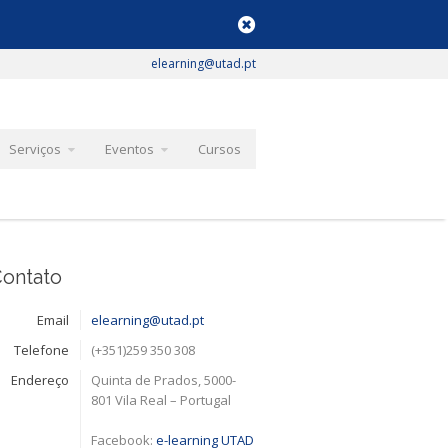
elearning@utad.pt
Serviços
Eventos
Cursos
ontato
Email
elearning@utad.pt
Telefone
(+351)259 350 308
Endereço
Quinta de Prados, 5000-
801 Vila Real – Portugal
Facebook:
e-learning UTAD