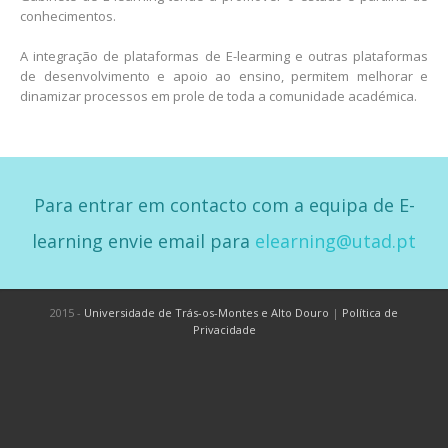
conhecimentos.
A integração de plataformas de E-learming e outras plataformas
de desenvolvimento e apoio ao ensino, permitem melhorar e
dinamizar processos em prole de toda a comunidade académica.
Para entrar em contacto com a equipa de E-
learning envie email para
elearning@utad.pt
2015 -
Universidade de Trás-os-Montes e Alto Douro
|
Política de
Privacidade